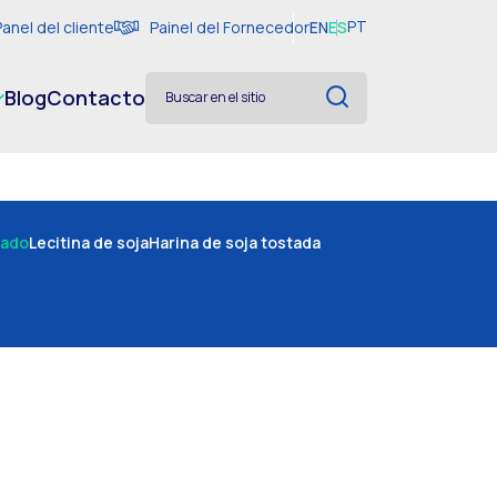
Panel del cliente
Painel del Fornecedor
EN
ES
PT
Blog
Contacto
mado
Lecitina de soja
Harina de soja tostada