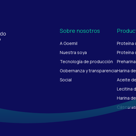
Sobre nosotros
Produc
A Goemil
Proteína
Nuestra soya
Proteína 
Tecnología de producción
Preharina
Gobernanza y transparencia
Harina de
Social
Aceite d
Lecitina 
Harina de
Cáscaras