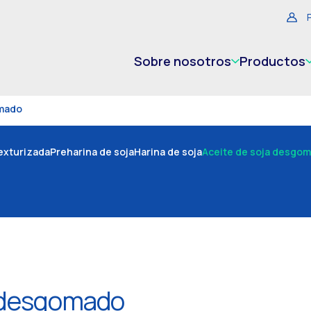
Sobre nosotros
Productos
omado
texturizada
Preharina de soja
Harina de soja
Aceite de soja desgo
a desgomado