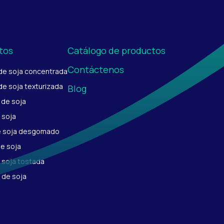
tos
Catálogo de productos
Contáctenos
 de soja concentrada
de soja texturizada
Blog
 de soja
 soja
e soja desgomado
de soja
 soja tostada
 de soja